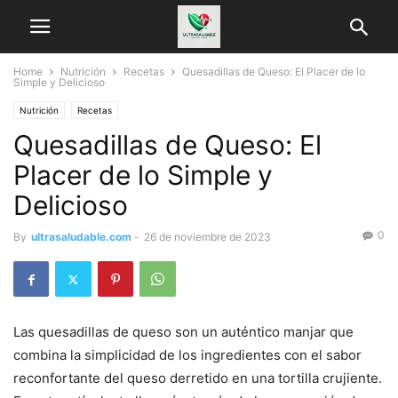
Home
Nutrición
Recetas
Quesadillas de Queso: El Placer de lo
Simple y Delicioso
Nutrición
Recetas
Quesadillas de Queso: El
Placer de lo Simple y
Delicioso
0
By
ultrasaludable.com
-
26 de noviembre de 2023
Las quesadillas de queso son un auténtico manjar que
combina la simplicidad de los ingredientes con el sabor
reconfortante del queso derretido en una tortilla crujiente.