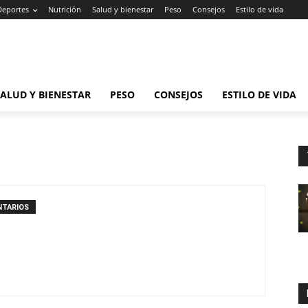
Deportes
Nutrición
Salud y bienestar
Peso
Consejos
Estilo de vida
SALUD Y BIENESTAR
PESO
CONSEJOS
ESTILO DE VIDA
NTARIOS