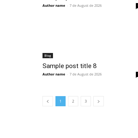
Author name
-
7 de August de 2026
Blog
Sample post title 8
Author name
-
7 de August de 2026
1
2
3