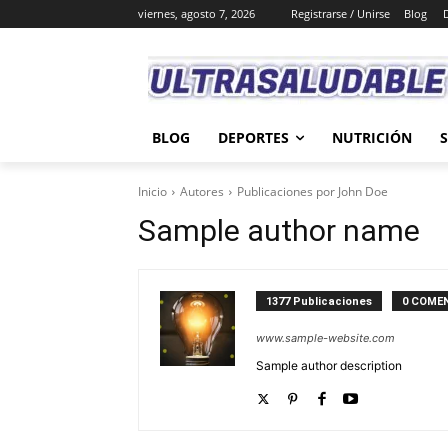
viernes, agosto 7, 2026
Registrarse / Unirse
Blog
BLOG
DEPORTES
NUTRICIÓN
Inicio
Autores
Publicaciones por John Doe
Sample author name
1377 Publicaciones
0 COME
www.sample-website.com
Sample author description