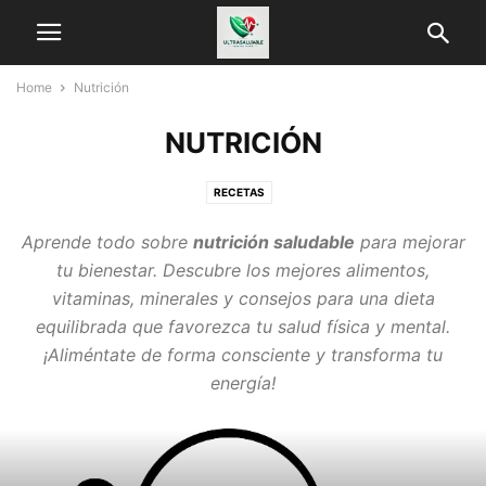
Home
Nutrición
NUTRICIÓN
RECETAS
Aprende todo sobre
nutrición saludable
para mejorar
tu bienestar. Descubre los mejores alimentos,
vitaminas, minerales y consejos para una dieta
equilibrada que favorezca tu salud física y mental.
¡Aliméntate de forma consciente y transforma tu
energía!