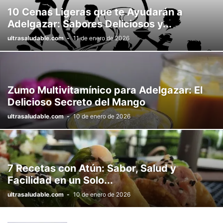
10 Cenas Ligeras que te Ayudarán a
Adelgazar: Sabores Deliciosos y...
ultrasaludable.com
-
11 de enero de 2026
Zumo Multivitamínico para Adelgazar: El
Delicioso Secreto del Mango
ultrasaludable.com
-
10 de enero de 2026
7 Recetas con Atún: Sabor, Salud y
Facilidad en un Solo...
ultrasaludable.com
-
10 de enero de 2026