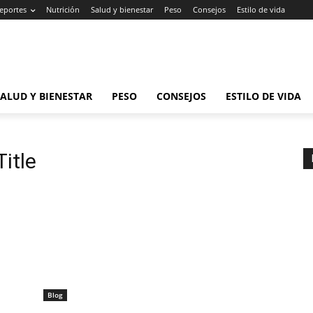
eportes
Nutrición
Salud y bienestar
Peso
Consejos
Estilo de vida
SALUD Y BIENESTAR
PESO
CONSEJOS
ESTILO DE VIDA
itle
Blog