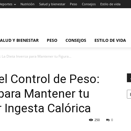
Deportes
Nutrición
Salud y bienestar
Peso
Consejos
Estilo de vida
SALUD Y BIENESTAR
PESO
CONSEJOS
ESTILO DE VIDA
 La Dieta Inversa para Mantener tu Figura...
l Control de Peso:
Ar
 para Mantener tu
 Ingesta Calórica
250
0