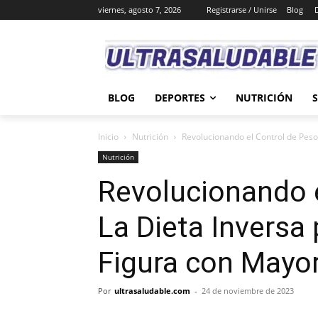
viernes, agosto 7, 2026
Registrarse / Unirse
Blog
BLOG
DEPORTES
NUTRICIÓN
Inicio
Nutrición
Revolucionando el Control de Peso:
Nutrición
Revolucionando e
La Dieta Inversa
Figura con Mayor
Por
ultrasaludable.com
-
24 de noviembre de 2023