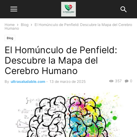
Home
Blog
El Homúnculo de Penfield: Descubre la Mapa del Cerebro
Humano
Blog
El Homúnculo de Penfield:
Descubre la Mapa del
Cerebro Humano
357
0
By
ultrasaludable.com
-
13 de marzo de 2025