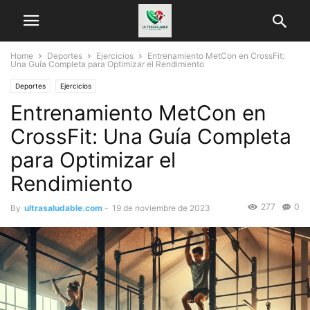
Home
Deportes
Ejercicios
Entrenamiento MetCon en CrossFit:
Una Guía Completa para Optimizar el Rendimiento
Deportes
Ejercicios
Entrenamiento MetCon en
CrossFit: Una Guía Completa
para Optimizar el
Rendimiento
277
0
By
ultrasaludable.com
-
19 de noviembre de 2023