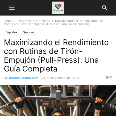
Home
Deportes
Ejercicios
Maximizando el Rendimiento con
Rutinas de Tirón-Empujón (Pull-Press): Una Guía Completa
Deportes
Ejercicios
Maximizando el Rendimiento
con Rutinas de Tirón-
Empujón (Pull-Press): Una
Guía Completa
0
By
ultrasaludable.com
-
24 de noviembre de 2023