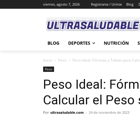
viernes, agosto 7, 2026
Registrarse / Unirse
Blog
BLOG
DEPORTES
NUTRICIÓN
Inicio
Peso
Peso Ideal: Fórmula y Tablas para Calc
Peso
Peso Ideal: Fórm
Calcular el Peso
Por
ultrasaludable.com
-
24 de noviembre de 2023