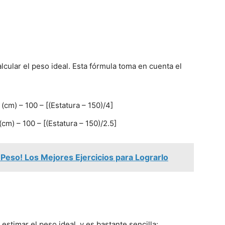
lcular el peso ideal. Esta fórmula toma en cuenta el
(cm) – 100 – [(Estatura – 150)/4]
cm) – 100 – [(Estatura – 150)/2.5]
Peso! Los Mejores Ejercicios para Lograrlo
 estimar el peso ideal, y es bastante sencilla: