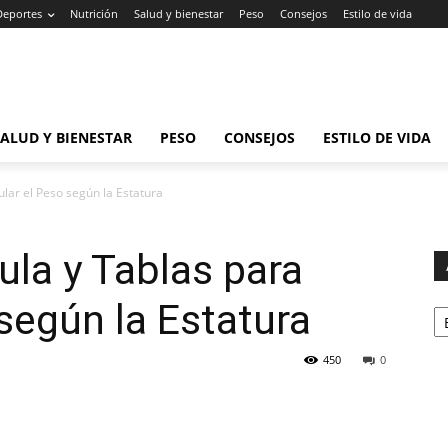
Deportes
Nutrición
Salud y bienestar
Peso
Consejos
Estilo de vida
SALUD Y BIENESTAR
PESO
CONSEJOS
ESTILO DE VIDA
ular el Peso según la Estatura
ula y Tablas para
Ar
 según la Estatura
450
0