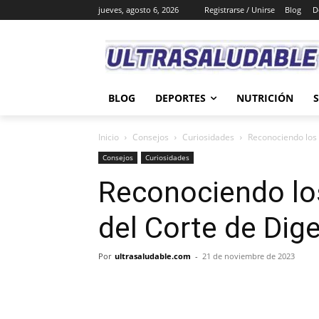
jueves, agosto 6, 2026
Registrarse / Unirse
Blog
D
BLOG
DEPORTES
NUTRICIÓN
Inicio
Consejos
Curiosidades
Reconociendo los 
Consejos
Curiosidades
Reconociendo lo
del Corte de Dig
Por
ultrasaludable.com
-
21 de noviembre de 2023