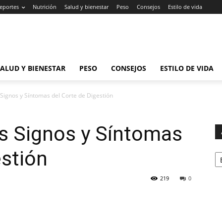
eportes
Nutrición
Salud y bienestar
Peso
Consejos
Estilo de vida
SALUD Y BIENESTAR
PESO
CONSEJOS
ESTILO DE VIDA
Signos y Síntomas del Corte de Digestión
s Signos y Síntomas
Ar
estión
219
0