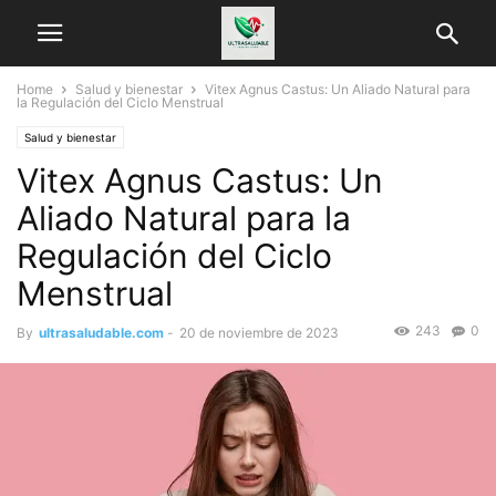
Home
Salud y bienestar
Vitex Agnus Castus: Un Aliado Natural para
la Regulación del Ciclo Menstrual
Salud y bienestar
Vitex Agnus Castus: Un
Aliado Natural para la
Regulación del Ciclo
Menstrual
243
0
By
ultrasaludable.com
-
20 de noviembre de 2023