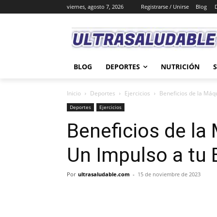
viernes, agosto 7, 2026
Registrarse / Unirse
Blog
BLOG
DEPORTES
NUTRICIÓN
Inicio
Deportes
Ejercicios
Beneficios de la Máq
Deportes
Ejercicios
Beneficios de la
Un Impulso a tu 
Por
ultrasaludable.com
-
15 de noviembre de 2023