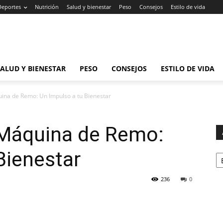
Deportes
Nutrición
Salud y bienestar
Peso
Consejos
Estilo de vida
SALUD Y BIENESTAR
PESO
CONSEJOS
ESTILO DE VIDA
uina de Remo: Un Impulso a tu Bienestar
 Máquina de Remo:
Ar
Bienestar
236
0