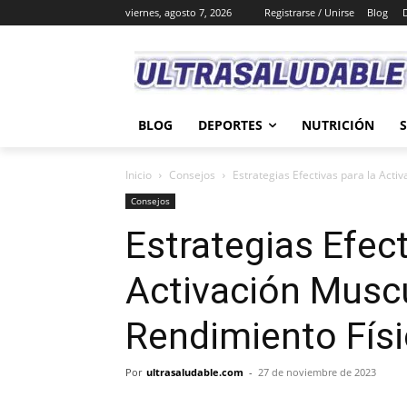
viernes, agosto 7, 2026
Registrarse / Unirse
Blog
BLOG
DEPORTES
NUTRICIÓN
Inicio
Consejos
Estrategias Efectivas para la Acti
Consejos
Estrategias Efect
Activación Musc
Rendimiento Fís
Por
ultrasaludable.com
-
27 de noviembre de 2023