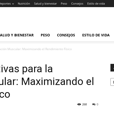
Deportes
Nutrición
Salud y bienestar
Peso
Consejos
Estilo de vida
SALUD Y BIENESTAR
PESO
CONSEJOS
ESTILO DE VIDA
vación Muscular: Maximizando el Rendimiento Físico
ivas para la
Ar
ular: Maximizando el
ico
268
0