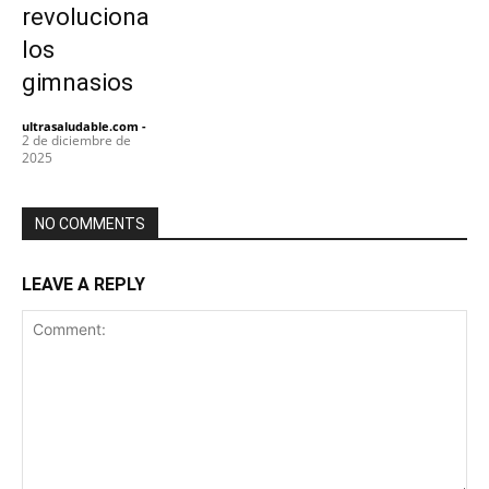
revoluciona
los
gimnasios
ultrasaludable.com
-
2 de diciembre de
2025
NO COMMENTS
LEAVE A REPLY