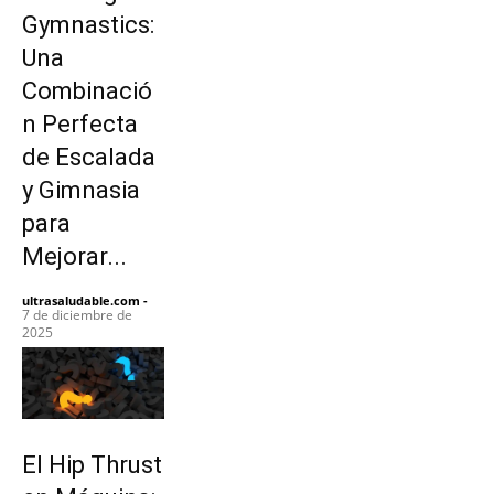
Gymnastics:
Una
Combinació
n Perfecta
de Escalada
y Gimnasia
para
Mejorar...
ultrasaludable.com
-
7 de diciembre de
2025
El Hip Thrust