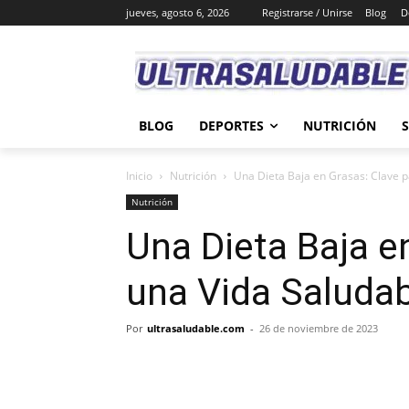
jueves, agosto 6, 2026
Registrarse / Unirse
Blog
D
BLOG
DEPORTES
NUTRICIÓN
Inicio
Nutrición
Una Dieta Baja en Grasas: Clave p
Nutrición
Una Dieta Baja e
una Vida Saluda
Por
ultrasaludable.com
-
26 de noviembre de 2023