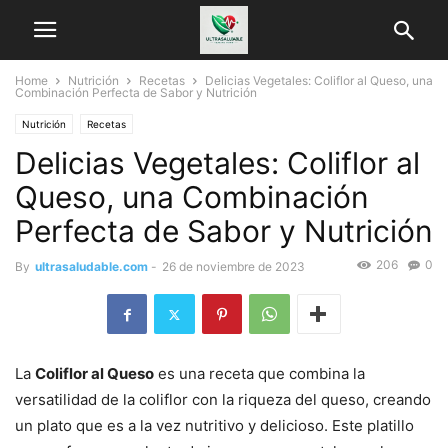
Home
Nutrición
Recetas
Delicias Vegetales: Coliflor al Queso, una
Combinación Perfecta de Sabor y Nutrición
Nutrición
Recetas
Delicias Vegetales: Coliflor al
Queso, una Combinación
Perfecta de Sabor y Nutrición
206
0
By
ultrasaludable.com
-
26 de noviembre de 2023
La
Coliflor al Queso
es una receta que combina la
versatilidad de la coliflor con la riqueza del queso, creando
un plato que es a la vez nutritivo y delicioso. Este platillo