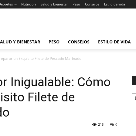
Deportes
Nutrición
Salud y bienestar
Peso
Consejos
Estilo de vida
SALUD Y BIENESTAR
PESO
CONSEJOS
ESTILO DE VIDA
reparar un Exquisito Filete de Pescado Marinado
r Inigualable: Cómo
Ar
sito Filete de
do
218
0