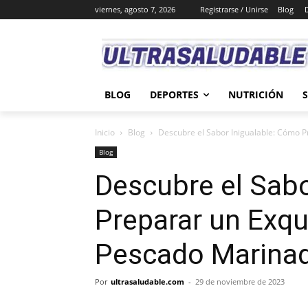
viernes, agosto 7, 2026
Registrarse / Unirse
Blog
BLOG
DEPORTES
NUTRICIÓN
Inicio
Blog
Descubre el Sabor Inigualable: Cómo P
Blog
Descubre el Sabo
Preparar un Exqui
Pescado Marina
Por
ultrasaludable.com
-
29 de noviembre de 2023