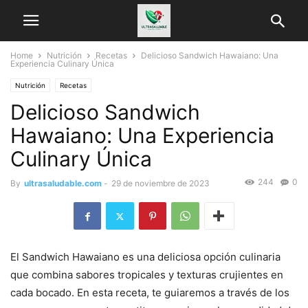
Home
Nutrición
Recetas
Delicioso Sandwich Hawaiano: Una
Experiencia Culinary Única
Nutrición
Recetas
Delicioso Sandwich
Hawaiano: Una Experiencia
Culinary Única
244
0
By
ultrasaludable.com
-
29 de noviembre de 2023
El Sandwich Hawaiano es una deliciosa opción culinaria
que combina sabores tropicales y texturas crujientes en
cada bocado. En esta receta, te guiaremos a través de los