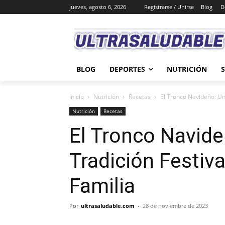
jueves, agosto 6, 2026
Registrarse / Unirse
Blog
D
BLOG
DEPORTES
NUTRICIÓN
Inicio
Nutrición
Recetas
El Tronco Navideño: Un
Nutrición
Recetas
El Tronco Navide
Tradición Festiv
Familia
Por
ultrasaludable.com
-
28 de noviembre de 2023