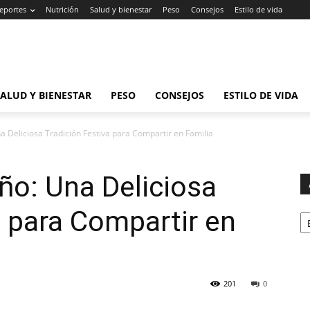
eportes
Nutrición
Salud y bienestar
Peso
Consejos
Estilo de vida
SALUD Y BIENESTAR
PESO
CONSEJOS
ESTILO DE VIDA
a Deliciosa Tradición Festiva para Compartir en Familia
ño: Una Deliciosa
Ar
a para Compartir en
201
0