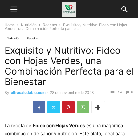
Home
Nutrición
Recetas
Exquisito y Nutritivo: Fideo con Hojas
Verdes, una Combinación Perfecta para el...
Nutrición
Recetas
Exquisito y Nutritivo: Fideo
con Hojas Verdes, una
Combinación Perfecta para el
Bienestar
194
0
By
ultrasaludable.com
-
28 de noviembre de 2023
La receta de
Fideo con Hojas Verdes
es una magnífica
combinación de sabor y nutrición. Este plato, ideal para