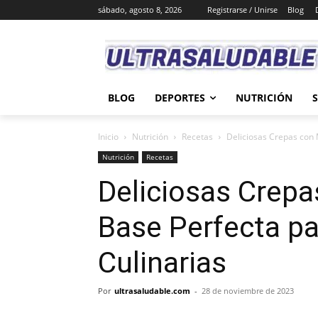
sábado, agosto 8, 2026
Registrarse / Unirse
Blog
BLOG
DEPORTES
NUTRICIÓN
Inicio
Nutrición
Recetas
Deliciosas Crepas con 
Nutrición
Recetas
Deliciosas Crepa
Base Perfecta pa
Culinarias
Por
ultrasaludable.com
-
28 de noviembre de 2023