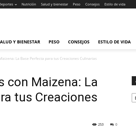
Deportes
Nutrición
Salud y bienestar
Peso
Consejos
Estilo de vida
SALUD Y BIENESTAR
PESO
CONSEJOS
ESTILO DE VIDA
Maizena: La Base Perfecta para tus Creaciones Culinarias
s con Maizena: La
Ar
ra tus Creaciones
253
0