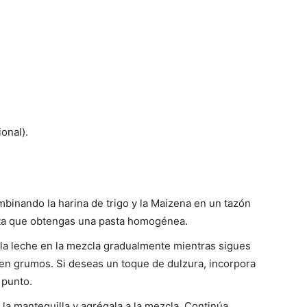
ional).
binando la harina de trigo y la Maizena en un tazón
sta que obtengas una pasta homogénea.
e la leche en la mezcla gradualmente mientras sigues
en grumos. Si deseas un toque de dulzura, incorpora
 punto.
e la mantequilla y agrégala a la mezcla. Continúa