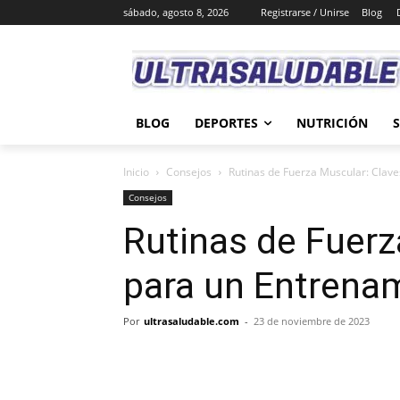
sábado, agosto 8, 2026
Registrarse / Unirse
Blog
BLOG
DEPORTES
NUTRICIÓN
Inicio
Consejos
Rutinas de Fuerza Muscular: Clave
Consejos
Rutinas de Fuerz
para un Entrenam
Por
ultrasaludable.com
-
23 de noviembre de 2023