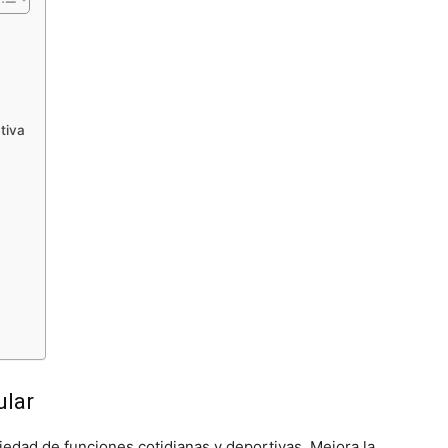
tiva
ular
iedad de funciones cotidianas y deportivas. Mejora la