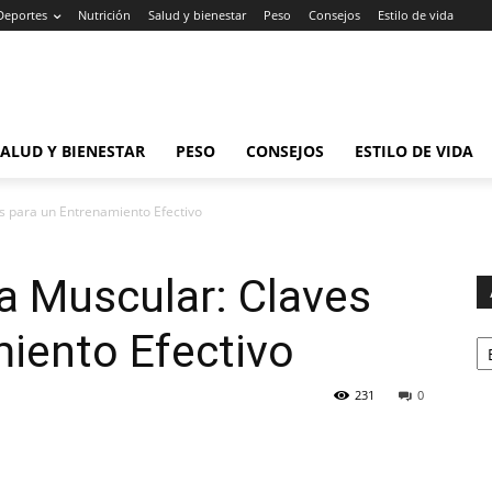
Deportes
Nutrición
Salud y bienestar
Peso
Consejos
Estilo de vida
SALUD Y BIENESTAR
PESO
CONSEJOS
ESTILO DE VIDA
s para un Entrenamiento Efectivo
a Muscular: Claves
Ar
iento Efectivo
231
0