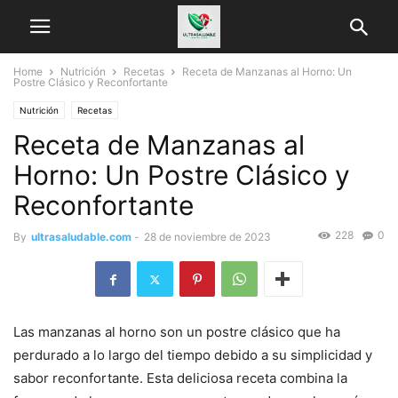
Home
Nutrición
Recetas
Receta de Manzanas al Horno: Un
Postre Clásico y Reconfortante
Nutrición
Recetas
Receta de Manzanas al
Horno: Un Postre Clásico y
Reconfortante
228
0
By
ultrasaludable.com
-
28 de noviembre de 2023
Las manzanas al horno son un postre clásico que ha
perdurado a lo largo del tiempo debido a su simplicidad y
sabor reconfortante. Esta deliciosa receta combina la