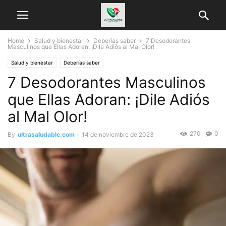
Home
Salud y bienestar
Deberías saber
7 Desodorantes
Masculinos que Ellas Adoran: ¡Dile Adiós al Mal Olor!
Salud y bienestar
Deberías saber
7 Desodorantes Masculinos
que Ellas Adoran: ¡Dile Adiós
al Mal Olor!
270
0
By
ultrasaludable.com
-
14 de noviembre de 2023