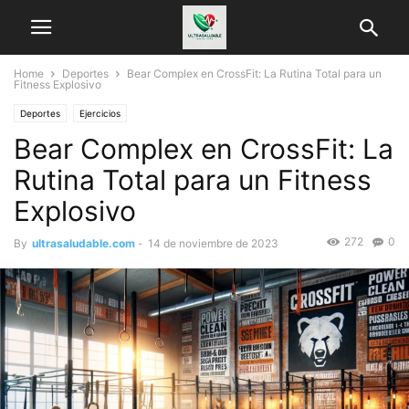
Home
Deportes
Bear Complex en CrossFit: La Rutina Total para un
Fitness Explosivo
Deportes
Ejercicios
Bear Complex en CrossFit: La
Rutina Total para un Fitness
Explosivo
272
0
By
ultrasaludable.com
-
14 de noviembre de 2023