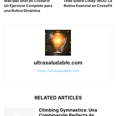
Wall Ball Shot en CrossFit:
Todo Sobre Cindy-WOD: La
Un Ejercicio Completo para
Rutina Esencial en CrossFit
una Rutina Dinámica
ultrasaludable.com
https://ultrasaludable.com
RELATED ARTICLES
Climbing Gymnastics: Una
Combinación Perfecta de