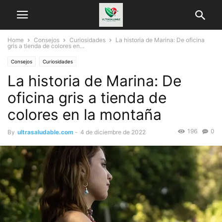
Home
Consejos
Curiosidades
La historia de Marina: De oficina
gris a tienda de colores en...
Consejos
Curiosidades
La historia de Marina: De
oficina gris a tienda de
colores en la montaña
196
0
By
ultrasaludable.com
-
4 de diciembre de 2022