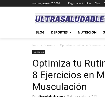
viernes, agosto 7, 2026
Registrarse / Unirse
Blog
BLOG
DEPORTES
NUTRICIÓN
Inicio
Consejos
Optimiza tu Rutina de Gimnasio: T
Consejos
Optimiza tu Ruti
8 Ejercicios en 
Musculación
Por
ultrasaludable.com
-
26 de noviembre de 2023