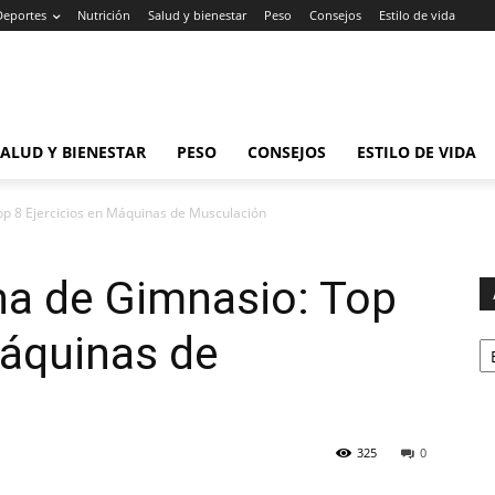
Deportes
Nutrición
Salud y bienestar
Peso
Consejos
Estilo de vida
SALUD Y BIENESTAR
PESO
CONSEJOS
ESTILO DE VIDA
op 8 Ejercicios en Máquinas de Musculación
na de Gimnasio: Top
Ar
Máquinas de
325
0