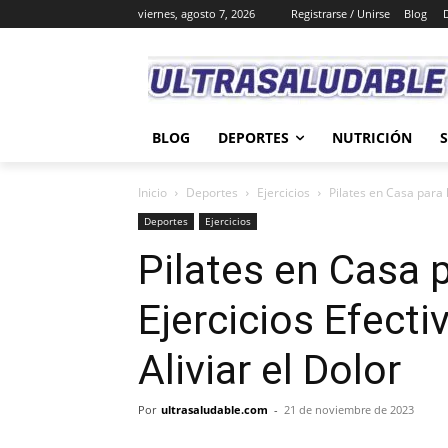
viernes, agosto 7, 2026
Registrarse / Unirse
Blog
BLOG
DEPORTES
NUTRICIÓN
Inicio
Deportes
Ejercicios
Pilates en Casa para l
Deportes
Ejercicios
Pilates en Casa p
Ejercicios Efecti
Aliviar el Dolor
Por
ultrasaludable.com
-
21 de noviembre de 2023