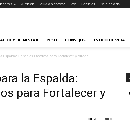
Deportes
Nutrición
Salud y bienestar
Peso
Consejos
Estilo de vida
SALUD Y BIENESTAR
PESO
CONSEJOS
ESTILO DE VIDA
a Espalda: Ejercicios Efectivos para Fortalecer y Aliviar...
ara la Espalda:
Ar
vos para Fortalecer y
201
0