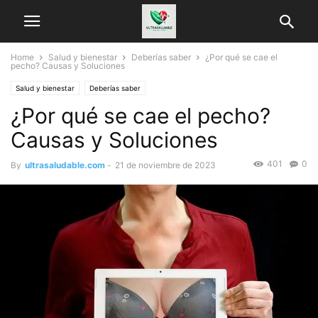
Home
Salud y bienestar
Deberías saber
¿Por qué se cae el
pecho? Causas y Soluciones
Salud y bienestar
Deberías saber
¿Por qué se cae el pecho?
Causas y Soluciones
401
0
By
ultrasaludable.com
-
21 de noviembre de 2023