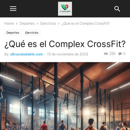
Home
Deportes
Ejercicios
¿Qué es el Complex CrossFit?
Deportes
Ejercicios
¿Qué es el Complex CrossFit?
295
0
By
ultrasaludable.com
-
15 de noviembre de 2023