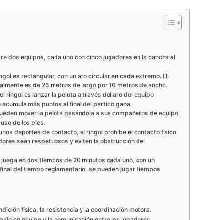
ntre dos equipos, cada uno con cinco jugadores en la cancha al
gol es rectangular, con un aro circular en cada extremo. El
almente es de 25 metros de largo por 16 metros de ancho.
el ringol es lanzar la pelota a través del aro del equipo
 acumula más puntos al final del partido gana.
 pueden mover la pelota pasándola a sus compañeros de equipo
uso de los pies.
gunos deportes de contacto, el ringol prohíbe el contacto físico
dores sean respetuosos y eviten la obstrucción del
e juega en dos tiempos de 20 minutos cada uno, con un
 final del tiempo reglamentario, se pueden jugar tiempos
ondición física, la resistencia y la coordinación motora.
rabajo en equipo y la comunicación entre los jugadores.