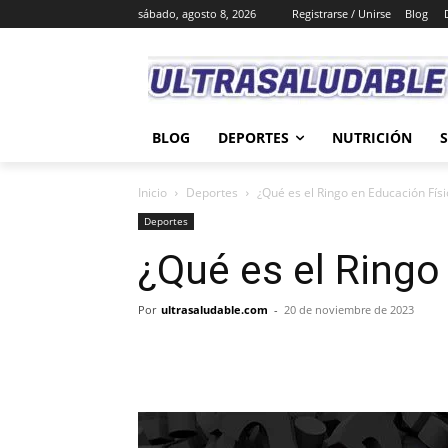
sábado, agosto 8, 2026
Registrarse / Unirse
Blog
BLOG
DEPORTES
NUTRICIÓN
Inicio
Deportes
¿Qué es el Ringo en Educación Físi
Deportes
¿Qué es el Ringo
Por
ultrasaludable.com
-
20 de noviembre de 2023