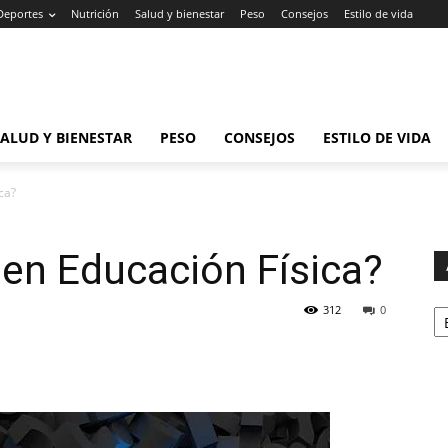
Deportes
Nutrición
Salud y bienestar
Peso
Consejos
Estilo de vida
SALUD Y BIENESTAR
PESO
CONSEJOS
ESTILO DE VIDA
ca?
 en Educación Física?
Ar
312
0