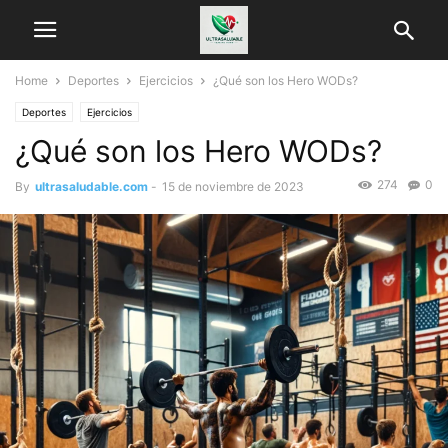
Home
Deportes
Ejercicios
¿Qué son los Hero WODs?
Deportes
Ejercicios
¿Qué son los Hero WODs?
274
0
By
ultrasaludable.com
-
15 de noviembre de 2023