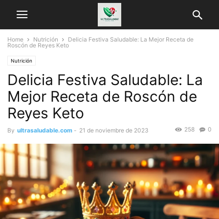
Home
Nutrición
Delicia Festiva Saludable: La Mejor Receta de
Roscón de Reyes Keto
Nutrición
Delicia Festiva Saludable: La
Mejor Receta de Roscón de
Reyes Keto
258
0
By
ultrasaludable.com
-
21 de noviembre de 2023