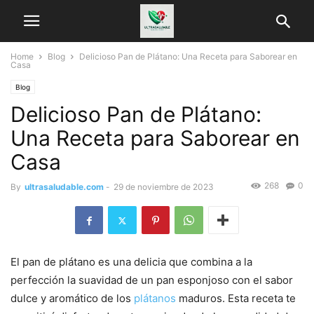
Home
Blog
Delicioso Pan de Plátano: Una Receta para Saborear en
Casa
Blog
Delicioso Pan de Plátano:
Una Receta para Saborear en
Casa
268
0
By
ultrasaludable.com
-
29 de noviembre de 2023
El pan de plátano es una delicia que combina a la
perfección la suavidad de un pan esponjoso con el sabor
dulce y aromático de los
plátanos
maduros. Esta receta te