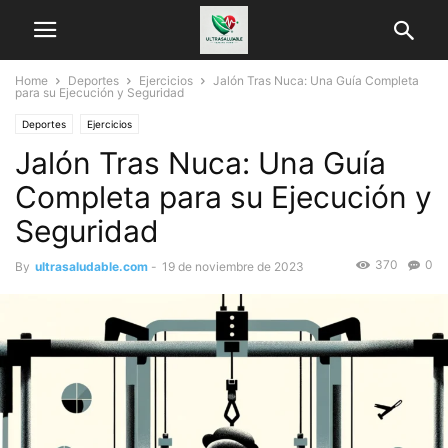
Home
Deportes
Ejercicios
Jalón Tras Nuca: Una Guía Completa
para su Ejecución y Seguridad
Deportes
Ejercicios
Jalón Tras Nuca: Una Guía
Completa para su Ejecución y
Seguridad
370
0
By
ultrasaludable.com
-
19 de noviembre de 2023