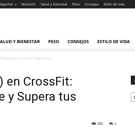
Deportes
Nutrición
Salud y bienestar
Peso
Consejos
Estilo de vida
SALUD Y BIENESTAR
PESO
CONSEJOS
ESTILO DE VIDA
¡Fortalece tu Core y Supera tus...
) en CrossFit:
Ar
e y Supera tus
292
0