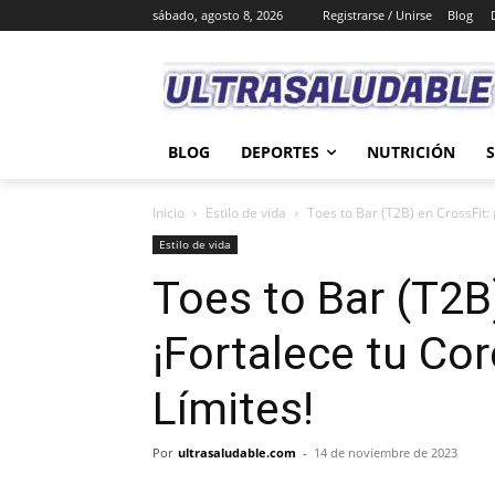
sábado, agosto 8, 2026
Registrarse / Unirse
Blog
BLOG
DEPORTES
NUTRICIÓN
Inicio
Estilo de vida
Toes to Bar (T2B) en CrossFit: 
Estilo de vida
Toes to Bar (T2B
¡Fortalece tu Cor
Límites!
Por
ultrasaludable.com
-
14 de noviembre de 2023