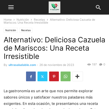
Home
Nutrición
Recetas
Alternativo: Deliciosa Cazuela de
Mariscos: Una Receta Irresistible
Nutrición
Recetas
Alternativo: Deliciosa Cazuela
de Mariscos: Una Receta
Irresistible
197
0
By
ultrasaludable.com
-
26 de noviembre de 2023
La gastronomía es un arte que nos permite explorar
sabores únicos y satisfacer nuestros paladares más
exigentes. En esta ocasión, te presentamos una receta