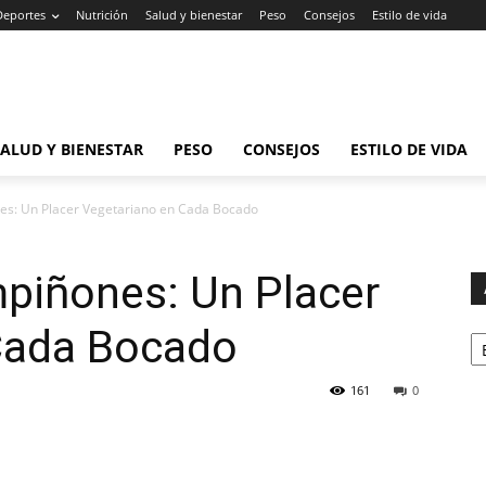
Deportes
Nutrición
Salud y bienestar
Peso
Consejos
Estilo de vida
SALUD Y BIENESTAR
PESO
CONSEJOS
ESTILO DE VIDA
es: Un Placer Vegetariano en Cada Bocado
mpiñones: Un Placer
Ar
Cada Bocado
161
0