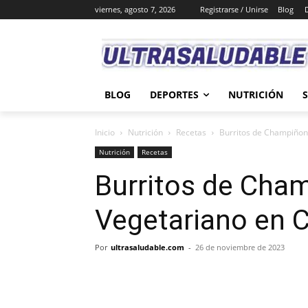
viernes, agosto 7, 2026
Registrarse / Unirse
Blog
BLOG
DEPORTES
NUTRICIÓN
Inicio
Nutrición
Recetas
Burritos de Champiñon
Nutrición
Recetas
Burritos de Cha
Vegetariano en 
Por
ultrasaludable.com
-
26 de noviembre de 2023