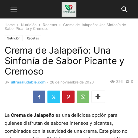
Home
Nutrición
Recetas
Crema de Jalapeño: Una Sinfonía de
Sabor Picante y Cremoso
Nutrición
Recetas
Crema de Jalapeño: Una
Sinfonía de Sabor Picante y
Cremoso
226
0
By
ultrasaludable.com
-
28 de noviembre de 2023
La
Crema de Jalapeño
es una deliciosa opción para
quienes disfrutan de sabores intensos y picantes,
combinados con la suavidad de una crema. Este plato no