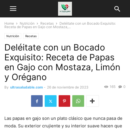
Home
Nutrición
Recetas
Deléitate con un Bocado Exquisito:
Receta de Papas en Gajo con Mostaza,...
Nutrición
Recetas
Deléitate con un Bocado
Exquisito: Receta de Papas
en Gajo con Mostaza, Limón
y Orégano
165
0
By
ultrasaludable.com
-
26 de noviembre de 2023
Las papas en gajo son un plato clásico que nunca pasa de
moda. Su exterior crujiente y su interior suave hacen que