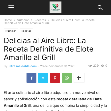
Home
Nutrición
Recetas
Delicias al Aire Libre: La Receta
Definitiva de Elote Amarillo al Grill
Nutrición
Recetas
Delicias al Aire Libre: La
Receta Definitiva de Elote
Amarillo al Grill
239
0
By
ultrasaludable.com
-
28 de noviembre de 2023
El arte culinario al aire libre adquiere un nuevo nivel de
sabor y sofisticación con esta
receta detallada de Elote
Amarillo al Grill
, una delicia que combina la simplicidad y la