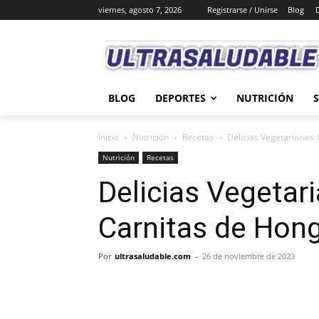
viernes, agosto 7, 2026
Registrarse / Unirse
Blog
BLOG
DEPORTES
NUTRICIÓN
Inicio
Nutrición
Recetas
Delicias Vegetarianas:
Nutrición
Recetas
Delicias Vegetar
Carnitas de Hon
Por
ultrasaludable.com
-
26 de noviembre de 2023