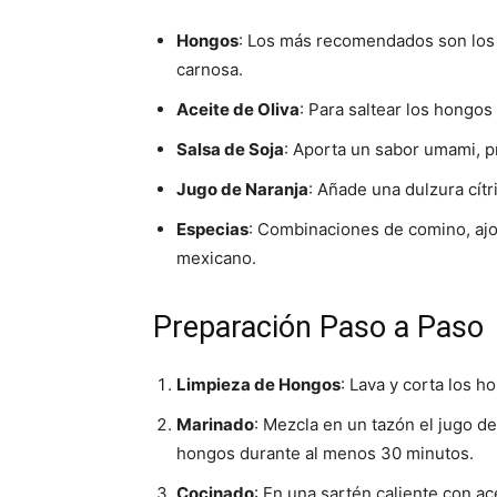
Hongos
: Los más recomendados son los 
carnosa.
Aceite de Oliva
: Para saltear los hongo
Salsa de Soja
: Aporta un sabor umami, pr
Jugo de Naranja
: Añade una dulzura cítr
Especias
: Combinaciones de comino, ajo 
mexicano.
Preparación Paso a Paso
Limpieza de Hongos
: Lava y corta los h
Marinado
: Mezcla en un tazón el jugo de 
hongos durante al menos 30 minutos.
Cocinado
: En una sartén caliente con ac