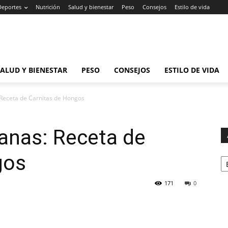
Deportes
Nutrición
Salud y bienestar
Peso
Consejos
Estilo de vida
SALUD Y BIENESTAR
PESO
CONSEJOS
ESTILO DE VIDA
 Receta de Carnitas de Hongos
ianas: Receta de
Ar
gos
171
0