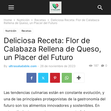
Home
Nutrición
Recetas
Deliciosa Receta: Flor de Calabaza
Rellena de Queso, un Placer del Futuro
Nutrición
Recetas
Deliciosa Receta: Flor de
Calabaza Rellena de Queso,
un Placer del Futuro
187
0
By
ultrasaludable.com
-
26 de noviembre de 2023
Las tendencias culinarias están en constante evolución, y
una de las principales protagonistas de la gastronomía del
futuro son los alimentos innovadores y sostenibles. En