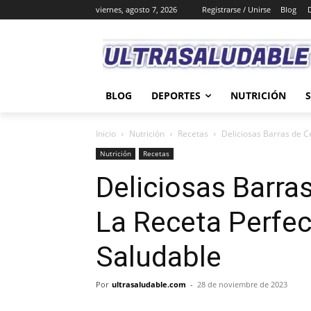
viernes, agosto 7, 2026
Registrarse / Unirse
Blog
BLOG
DEPORTES
NUTRICIÓN
Inicio
Nutrición
Recetas
Deliciosas Barras de C
Nutrición
Recetas
Deliciosas Barra
La Receta Perfec
Saludable
Por
ultrasaludable.com
-
28 de noviembre de 2023