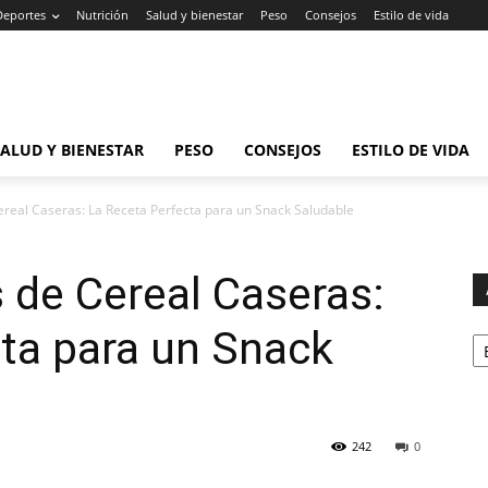
Deportes
Nutrición
Salud y bienestar
Peso
Consejos
Estilo de vida
SALUD Y BIENESTAR
PESO
CONSEJOS
ESTILO DE VIDA
ereal Caseras: La Receta Perfecta para un Snack Saludable
s de Cereal Caseras:
Ar
ta para un Snack
242
0