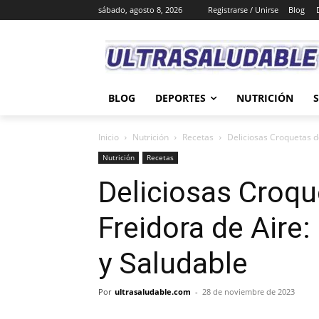
sábado, agosto 8, 2026
Registrarse / Unirse
Blog
BLOG
DEPORTES
NUTRICIÓN
Inicio
Nutrición
Recetas
Deliciosas Croquetas de
Nutrición
Recetas
Deliciosas Croqu
Freidora de Aire:
y Saludable
Por
ultrasaludable.com
-
28 de noviembre de 2023