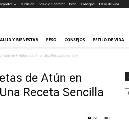
Deportes
Nutrición
Salud y bienestar
Peso
Consejos
Estilo de vida
SALUD Y BIENESTAR
PESO
CONSEJOS
ESTILO DE VIDA
 Atún en Freidora de Aire: Una Receta Sencilla y...
etas de Atún en
Ar
 Una Receta Sencilla
220
0