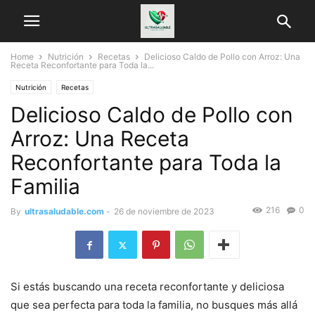
Home
Nutrición
Recetas
Delicioso Caldo de Pollo con Arroz: Una
Receta Reconfortante para Toda la...
Nutrición
Recetas
Delicioso Caldo de Pollo con
Arroz: Una Receta
Reconfortante para Toda la
Familia
216
0
By
ultrasaludable.com
-
26 de noviembre de 2023
Si estás buscando una receta reconfortante y deliciosa
que sea perfecta para toda la familia, no busques más allá