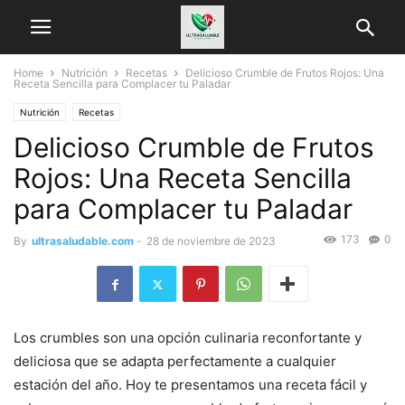
Home
Nutrición
Recetas
Delicioso Crumble de Frutos Rojos: Una
Receta Sencilla para Complacer tu Paladar
Nutrición
Recetas
Delicioso Crumble de Frutos
Rojos: Una Receta Sencilla
para Complacer tu Paladar
173
0
By
ultrasaludable.com
-
28 de noviembre de 2023
Los crumbles son una opción culinaria reconfortante y
deliciosa que se adapta perfectamente a cualquier
estación del año. Hoy te presentamos una receta fácil y