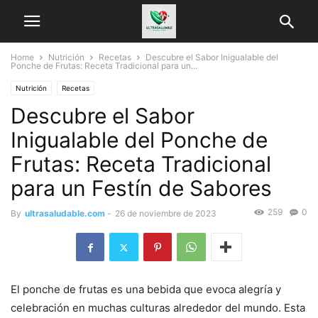
Home
Nutrición
Recetas
Descubre el Sabor Inigualable del
Ponche de Frutas: Receta Tradicional para un...
Nutrición
Recetas
Descubre el Sabor
Inigualable del Ponche de
Frutas: Receta Tradicional
para un Festín de Sabores
259
0
By
ultrasaludable.com
-
26 de noviembre de 2023
El ponche de frutas es una bebida que evoca alegría y
celebración en muchas culturas alrededor del mundo. Esta