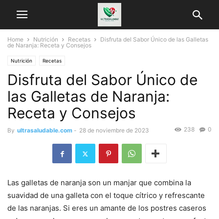
Home
Nutrición
Recetas
Disfruta del Sabor Único de las Galletas
de Naranja: Receta y Consejos
Nutrición
Recetas
Disfruta del Sabor Único de
las Galletas de Naranja:
Receta y Consejos
238
0
By
ultrasaludable.com
-
28 de noviembre de 2023
Las galletas de naranja son un manjar que combina la
suavidad de una galleta con el toque cítrico y refrescante
de las naranjas. Si eres un amante de los postres caseros