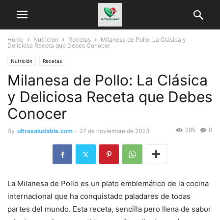
Home
Nutrición
Recetas
Milanesa de Pollo: La Clásica y
Deliciosa Receta que Debes Conocer
Nutrición
Recetas
Milanesa de Pollo: La Clásica
y Deliciosa Receta que Debes
Conocer
285
0
By
ultrasaludable.com
-
27 de noviembre de 2023
La Milanesa de Pollo es un plato emblemático de la cocina
internacional que ha conquistado paladares de todas
partes del mundo. Esta receta, sencilla pero llena de sabor